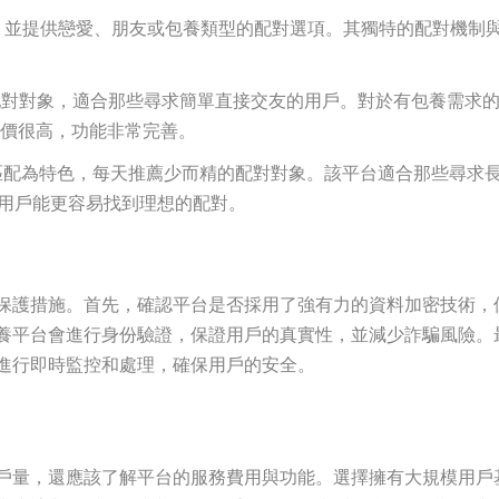
式，並提供戀愛、朋友或包養類型的配對選項。其獨特的配對機制
配對對象，適合那些尋求簡單直接交友的用戶。對於有包養需求
評價很高，功能非常完善。
匹配為特色，每天推薦少而精的配對對象。該平台適合那些尋求
用戶能更容易找到理想的配對。
保護措施。首先，確認平台是否採用了強有力的資料加密技術，
養平台會進行身份驗證，保證用戶的真實性，並減少詐騙風險。
進行即時監控和處理，確保用戶的安全。
戶量，還應該了解平台的服務費用與功能。選擇擁有大規模用戶