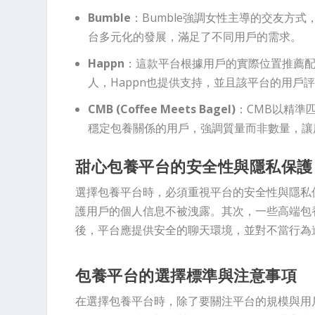
Bumble
：Bumble強調女性主導的交友方
台多元化的發展，滿足了不同用戶的需求。
Happn
：這款平台根據用戶的實際位置推薦
人，Happn也提供支持，並且該平台的用戶
CMB (Coffee Meets Bagel)
：CMB以精準
穩定包養關係的用戶，強調質量而非數量，讓
甜心包養平台的安全性與隱私保護
選擇包養平台時，必須重視平台的安全性與隱私
護用戶的個人信息不被洩露。其次，一些高端包
後，平台應提供安全的聊天環境，並對不當行為
包養平台的選擇標準與注意事項
在選擇包養平台時，除了要關注平台的規模與用