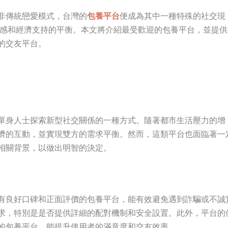
非傳統戀愛模式，台灣的
包養平台
便成為其中一種特殊的社交現
情感和經濟支持的平衡。本文將介紹最受歡迎的包養平台，並提供
的交友平台。
單身人士探索新型社交關係的一種方式。隨著都市生活壓力的增
濟的互動，並實現雙方的需求平衡。然而，這類平台也面臨著一
相關背景，以做出明智的決定。
有良好口碑和正面評價的包養平台，能有效避免遇到詐騙或不誠
求，特別是是否提供詳細的配對機制和安全設置。此外，平台的
的包養平台，能提升使用者的滿意度和交友效率。