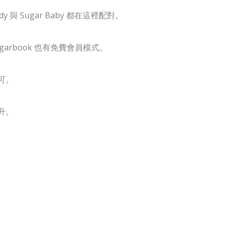
 與 Sugar Baby 都在這裡配對。
rbook 也有免費會員模式。
可。
升。