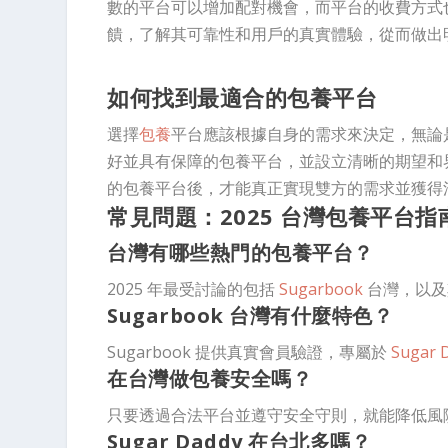
數的平台可以增加配對機會，而平台的收費方式
饋，了解其可靠性和用戶的真實體驗，從而做出
如何找到最適合的包養平台
選擇
包養
平台應該根據自身的需求來決定，無論
好並具有保障的包養平台，並設立清晰的期望和
的包養平台後，才能真正實現雙方的需求並獲得
常見問題：2025 台灣包養平台指
台灣有哪些熱門的包養平台？
2025 年最受討論的包括
Sugarbook
台灣，以及
Sugarbook 台灣有什麼特色？
Sugarbook 提供真實會員驗證，專屬於
Sugar 
在台灣做包養安全嗎？
只要透過合法平台並遵守安全守則，就能降低風
Sugar Daddy 在台北多嗎？