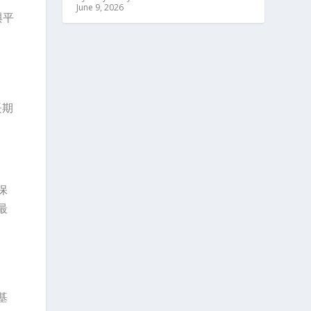
June 9, 2026
與平
的
長期
保
最
基