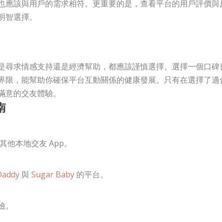
也應該與用戶的需求相符。更重要的是，查看平台的用戶評價與
明智選擇。
是尋求情感支持還是經濟幫助，都應該謹慎選擇。選擇一個口碑
界限，能幫助你確保平台互動關係的健康發展。只有在選擇了適
滿意的交友體驗。
南
其他本地交友 App。
Daddy
與
Sugar Baby
的平台。
險。