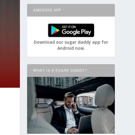
ANDROID APP
Download our sugar daddy app for
Android now.
WHAT IS A SUGAR DADDY?