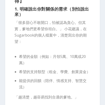
得】
1. 明確說出你對關係的需求（別怕說出
來）
「很多甜心不敢開口，怕被認為貪心。但其
實，爹地們更希望你坦白。」 小花建議，在
Sugarbook的個人檔案中，清楚寫出你的期
望：
希望的金額（例如：月領5萬、10萬或20
萬）
希望的支持類型（租金、學費、創業資金）
能提供的回饋（陪伴、情感支持、智慧交
流）
「越清楚，越容易找到合適的爹地。」