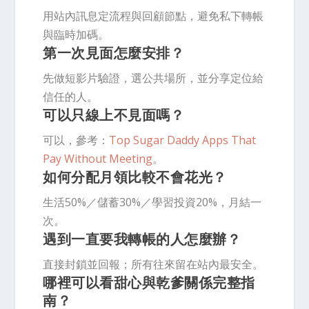
用站內訊息定流程與回顧節點，避免私下轉帳
與臨時加碼。
第一次見面怎麼安排？
先做短影片驗證，選公共場所，並分享定位給
信任的人。
可以只線上不見面嗎？
可以，參考：
Top Sugar Daddy Apps That
Pay Without Meeting
。
如何分配月領比較不會花光？
生活50%／儲蓄30%／學習投資20%，月結一
次。
遇到一直要我轉帳的人怎麼辦？
直接封鎖並回報；所有往來留在站內最安全。
哪裡可以看甜心與乾爹關係完整指
南？