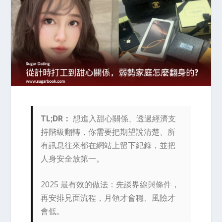
TL;DR：
想進入甜心關係、透過經濟支
持階級翻轉，你需要把期望說清楚、所
有訊息往來都在網站上留下紀錄，並把
人身安全放第一。
2025 最有效的做法：先談界線與條件，
再安排見面流程，月領才會穩、風險才
會低。