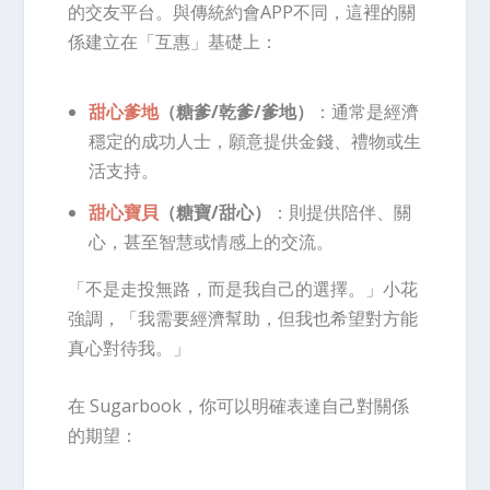
的交友平台。與傳統約會APP不同，這裡的關
係建立在「互惠」基礎上：
甜心爹地
（糖爹/乾爹/爹地）
：通常是經濟
穩定的成功人士，願意提供金錢、禮物或生
活支持。
甜心寶貝
（糖寶/甜心）
：則提供陪伴、關
心，甚至智慧或情感上的交流。
「不是走投無路，而是我自己的選擇。」小花
強調，「我需要經濟幫助，但我也希望對方能
真心對待我。」
在 Sugarbook，你可以明確表達自己對關係
的期望：