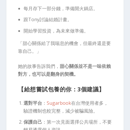
每月存下一部分錢，準備開火鍋店。
跟Tony討論結婚計畫。
開始學習投資，為未來做準備。
「甜心關係給了我喘息的機會，但最終還是要
靠自己。」
她的故事告訴我們，
甜心關係並不是一味依賴
對方，也可以是翻身的契機。
【給想嘗試包養的你：3個建議】
選對平台
：
Sugarbook
在台灣使用者多
，
驗證機制也較完整，減少被騙風險。
保護自己
：第一次見面選擇公共場所，不要
輕易透露個人資訊。