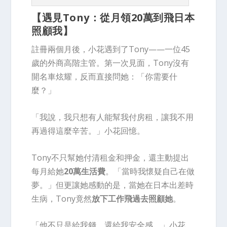
【遇見Tony：從月領20萬到飛日本
照顧我】
註冊兩個月後，小花遇到了Tony——一位45
歲的外商高階主管。第一次見面，Tony沒有
開名車炫耀，反而直接問她：「你需要什
麼？」
「我說，我只想有人能幫我付房租，讓我不用
再過得這麼辛苦。」小花回憶。
Tony不只幫她付清租金和押金，還主動提出
每月給她
20萬生活費
。「當時我懷疑自己在做
夢。」但更讓她感動的是，當她在日本出差時
生病，Tony竟然
放下工作飛過去照顧她
。
「他不只是給我錢，還給我安全感。」小花