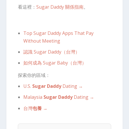
看這裡：
Sugar Daddy 關係指南
。
Top Sugar Daddy Apps That Pay
Without Meeting
認識 Sugar Daddy（台灣）
如何成為 Sugar Baby（台灣）
探索你的區域：
U.S.
Sugar Daddy
Dating →
Malaysia
Sugar Daddy
Dating →
台灣
包養
→