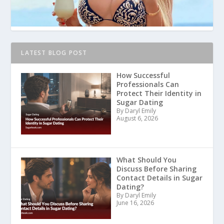
LATEST BLOG POST
How Successful
Professionals Can
Protect Their Identity in
Sugar Dating
By Daryl Emily
August 6, 2026
What Should You
Discuss Before Sharing
Contact Details in Sugar
Dating?
By Daryl Emily
June 16, 2026