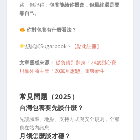
路。但記得：
包養能給你機會，但最終還是要
靠自己
。
你對包養有什麼看法？
想試試Sugarbook？
【點此註冊】
文章靈感來源：
從負債到翻身！24歲甜心寶
貝靠外商主管「20萬互惠戀」重獲新生
常見問題（2025）
台灣包養要先談什麼？
先談頻率、地點、支持方式與安全規則，全部
寫在站內訊息。
月領怎麼談才穩？