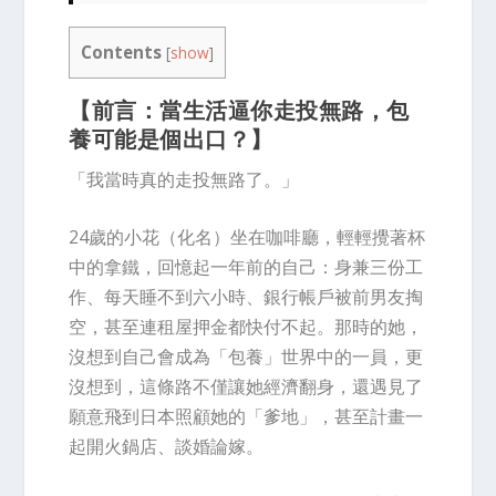
Contents
[
show
]
【前言：當生活逼你走投無路，
包
養可能是個出口
？】
「我當時真的走投無路了。」
24歲的小花（化名）坐在咖啡廳，輕輕攪著杯
中的拿鐵，回憶起一年前的自己：身兼三份工
作、每天睡不到六小時、銀行帳戶被前男友掏
空，甚至連租屋押金都快付不起。那時的她，
沒想到自己會成為「包養」世界中的一員，更
沒想到，這條路不僅讓她經濟翻身，還遇見了
願意飛到日本照顧她的「爹地」，甚至計畫一
起開火鍋店、談婚論嫁。