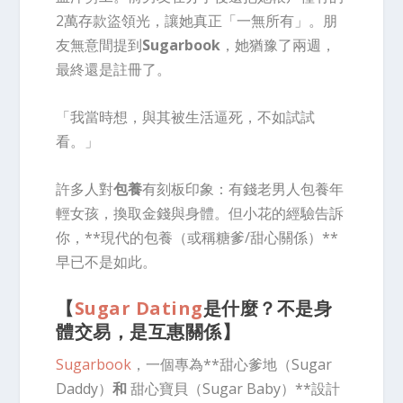
2萬存款盜領光，讓她真正「一無所有」。朋
友無意間提到
Sugarbook
，她猶豫了兩週，
最終還是註冊了。
「我當時想，與其被生活逼死，不如試試
看。」
許多人對
包養
有刻板印象：有錢老男人包養年
輕女孩，換取金錢與身體。但小花的經驗告訴
你，**現代的包養（或稱糖爹/甜心關係）**
早已不是如此。
【
Sugar Dating
是什麼？不是身
體交易，是互惠關係】
Sugarbook
，一個專為**甜心爹地（Sugar
Daddy）
和
甜心寶貝（Sugar Baby）**設計