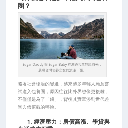
圈？
Sugar Daddy 與 Sugar Baby 在湖邊共享靜謐時光，
展現台灣包養交友的浪漫一面。
隨著社會環境的變遷，越來越多年輕人願意嘗
試進入包養圈，原因往往比外界想像更複雜，
不僅僅是為了「錢」，背後其實牽涉到世代差
異與價值觀的轉換。
1. 經濟壓力：房價高漲、學貸與