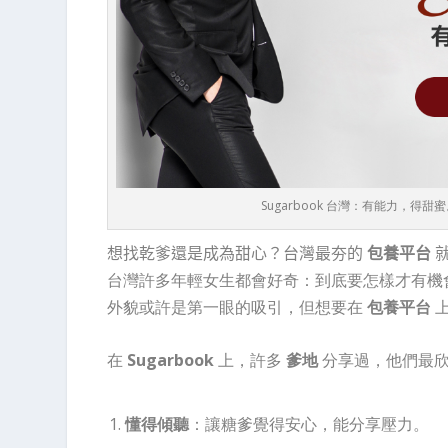
Sugarbook 台灣：有能力，得甜蜜。立
想找乾爹還是成為甜心？台灣最夯的
包養平台
台灣許多年輕女生都會好奇：到底要怎樣才有機
外貌或許是第一眼的吸引，但想要在
包養平台
上
在
Sugarbook
上，許多
爹地
分享過，他們最
懂得傾聽
：讓糖爹覺得安心，能分享壓力。