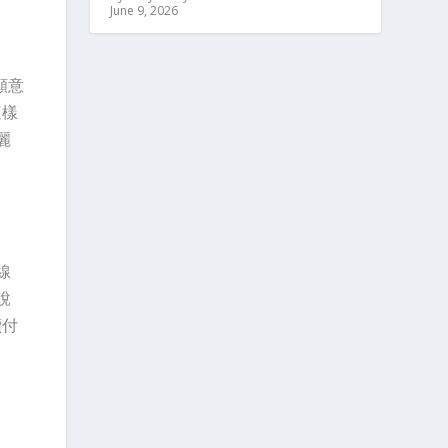
June 9, 2026
願意
這樣
麗
線
說
續付