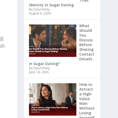
Their
Identity in Sugar Dating
By Daryl Emily
August 6, 2026
What
Should
You
是
Discuss
Before
感的
Sharing
。
Contact
Details
in Sugar Dating?
By Daryl Emily
June 16, 2026
How to
Attract
a High-
Value
Man
Without
Losing
Yourself