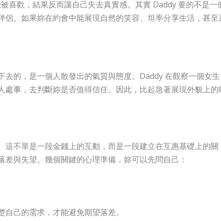
能被喜歡，結果反而讓自己失去真實感。其實 Daddy 要的不是一
伴侶。如果妳在約會中能展現自然的笑容、坦率分享生活，甚至
。
去的，是一個人散發出的氣質與態度。Daddy 在觀察一個女生
人處事，去判斷妳是否值得信任。因此，比起急著展現外貌上的
。這不單是一段金錢上的互動，而是一段建立在互惠基礎上的關
落差與失望。幾個關鍵的心理準備，妳可以先問自己：
楚自己的需求，才能避免期望落差。