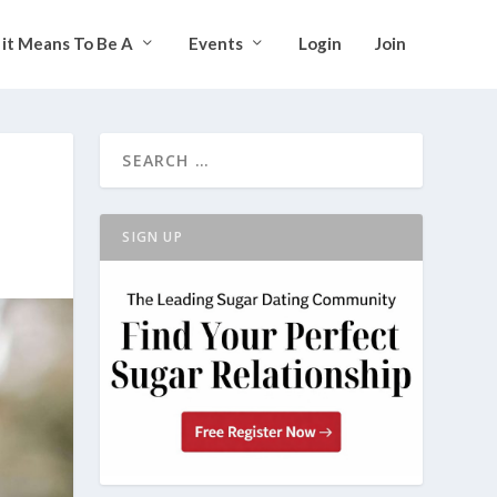
it Means To Be A
Events
Login
Join
SIGN UP