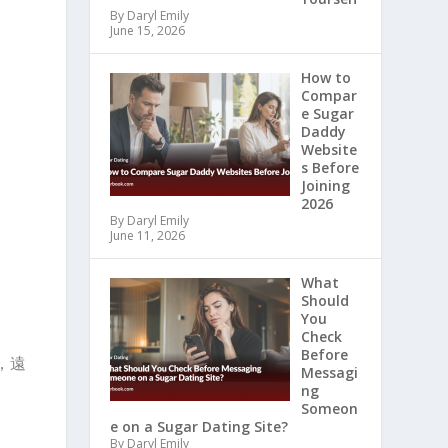
By Daryl Emily
June 15, 2026
How to
Compar
e Sugar
Daddy
Website
s Before
Joining
2026
By Daryl Emily
June 11, 2026
What
Should
You
Check
Before
，遠
Messagi
ng
Someon
e on a Sugar Dating Site?
By Daryl Emily