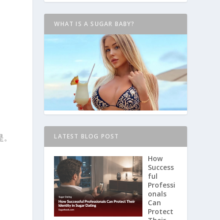
WHAT IS A SUGAR BABY?
是。
LATEST BLOG POST
How
Success
ful
Professi
onals
Can
Protect