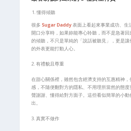
懂得傾聽
很多
Sugar Daddy
表面上看起來事業成功、生
開口分享時，如果妳能專心聆聽，而不是急著回
的傾聽，不只是單純的「說話被聽見」，更是讓
的外表更能打動人心。
2. 有禮貌且尊重
在甜心關係裡，雖然包含經濟支持的互惠精神，
感，不隨便翻對方的隱私、不用理所當然的態度
聲謝謝、懂得給對方面子。這些看似簡單的小動作
出。
3. 真實不做作