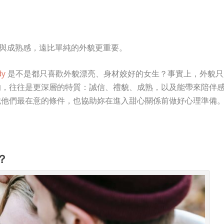
陪伴與成熟感，遠比單純的外貌更重要。
dy
是不是都只喜歡外貌漂亮、身材姣好的女生？事實上，外貌只
，往往是更深層的特質：誠信、禮貌、成熟，以及能帶來陪伴
，認識他們最在意的條件，也協助妳在進入甜心關係前做好心理準備
？