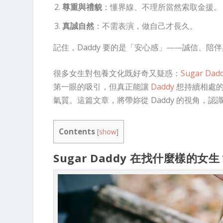
尊重與禮貌
：懂界線、不理所當然索取金援。
真誠自然
：不需表演，做自己才長久。
記住，Daddy 要的是「安心感」——誠信、
很多女生對包養文化既好奇又疑惑：
Sugar Dad
第一眼的吸引，但真正能讓
Daddy
想持續相處的
氣質。這篇文章，將帶妳從 Daddy 的視角
Contents
[
show
]
Sugar Daddy 在找什麼樣的女生