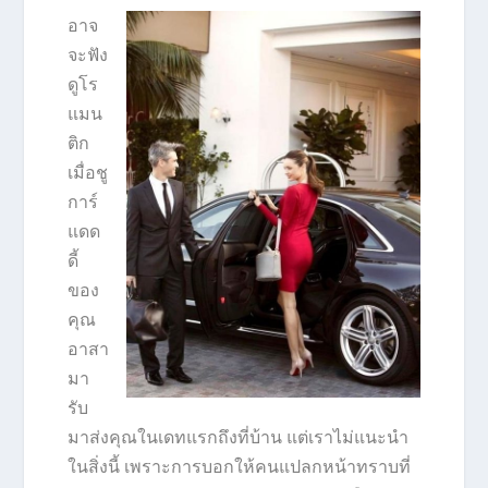
อาจ
จะฟัง
ดูโร
แมน
ติก
เมื่อชู
การ์
แดด
ดี้
ของ
คุณ
อาสา
มา
รับ
มาส่งคุณในเดทแรกถึงที่บ้าน แต่เราไม่แนะนำ
ในสิ่งนี้ เพราะการบอกให้คนแปลกหน้าทราบที่