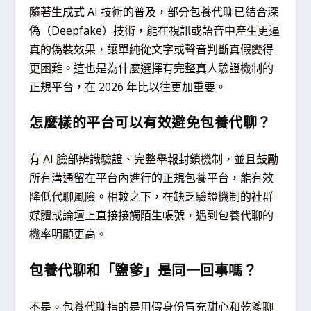
隨著生成式 AI 技術的普及，部分包養代聊已結合深
偽（Deepfake）技術，能在視訊或語音中產生更逼
真的偽裝效果，讓單純從文字或聲音判斷真假變得
更困難。這也是為什麼選擇有完整真人驗證機制的
正規平台，在 2026 年比以往更加重要。
怎麼樣的平台可以有效避免包養代聊？
有 AI 臉部辨識驗證、完整舉報封鎖機制，並且鼓勵
所有溝通留在平台內進行的正規包養平台，能有效
降低代聊風險。相較之下，在缺乏驗證機制的社群
媒體或論壇上直接接觸陌生帳號，遇到包養代聊的
機率明顯更高。
包養代聊和「鹽爹」是同一回事嗎？
不是。包養代聊指的是用假身份冒充甜心和乾爹聊