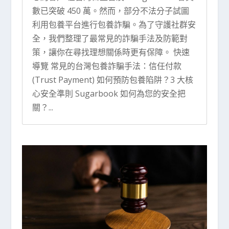
數已突破 450 萬。然而，部分不法分子試圖
利用包養平台進行包養詐騙。為了守護社群安
全，我們整理了最常見的詐騙手法及防範對
策，讓你在尋找理想關係時更有保障。 快速
導覽 常見的台灣包養詐騙手法：信任付款
(Trust Payment) 如何預防包養陷阱？3 大核
心安全準則 Sugarbook 如何為您的安全把
關？...