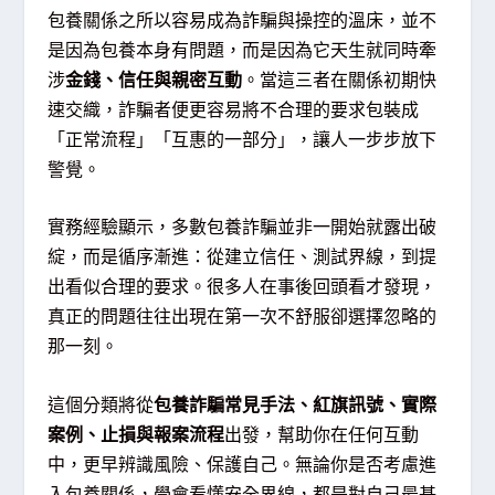
包養關係之所以容易成為詐騙與操控的溫床，並不
是因為包養本身有問題，而是因為它天生就同時牽
涉
金錢、信任與親密互動
。當這三者在關係初期快
速交織，詐騙者便更容易將不合理的要求包裝成
「正常流程」「互惠的一部分」，讓人一步步放下
警覺。
實務經驗顯示，多數包養詐騙並非一開始就露出破
綻，而是循序漸進：從建立信任、測試界線，到提
出看似合理的要求。很多人在事後回頭看才發現，
真正的問題往往出現在第一次不舒服卻選擇忽略的
那一刻。
這個分類將從
包養詐騙常見手法、紅旗訊號、實際
案例、止損與報案流程
出發，幫助你在任何互動
中，更早辨識風險、保護自己。無論你是否考慮進
入包養關係，學會看懂安全界線，都是對自己最基