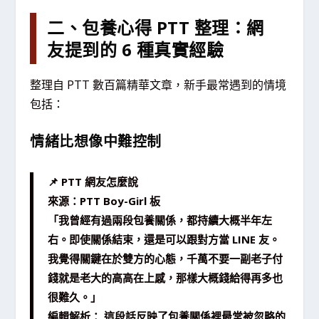
二、包養心得 PTT 整理：網
友提到的 6 種真實經驗
整理自 PTT 數百篇精華文章，新手最常遇到的情境
包括：
情緒比想像中難控制
📌 PTT 網友怎麼說
來源：PTT Boy-Girl 板
「我曾經有過兩段包養關係，都持續大概半年左
右。即使關係結束，還是可以跟對方當 LINE 友。
我覺得關鍵在於雙方的心態，千萬不要一副老子付
錢就是老大的高高在上感，那樣大概錢給得再多也
很難久。」
編輯解析： 這段話反映了包養關係裡最常被忽略的