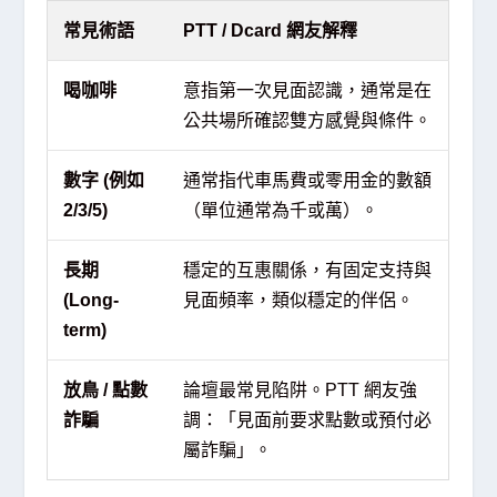
常見術語
PTT / Dcard 網友解釋
喝咖啡
意指第一次見面認識，通常是在
公共場所確認雙方感覺與條件。
數字 (例如
通常指代車馬費或零用金的數額
2/3/5)
（單位通常為千或萬）。
長期
穩定的互惠關係，有固定支持與
(Long-
見面頻率，類似穩定的伴侶。
term)
放鳥 / 點數
論壇最常見陷阱。PTT 網友強
詐騙
調：「見面前要求點數或預付必
屬詐騙」。