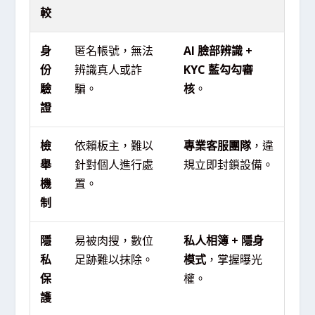
較
身
匿名帳號，無法
AI 臉部辨識 +
份
辨識真人或詐
KYC 藍勾勾審
驗
騙。
核
。
證
檢
依賴板主，難以
專業客服團隊
，違
舉
針對個人進行處
規立即封鎖設備。
機
置。
制
隱
易被肉搜，數位
私人相簿 + 隱身
私
足跡難以抹除。
模式
，掌握曝光
保
權。
護