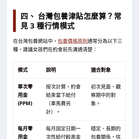
四、 台灣包養津貼怎麼算？常
見 3 種行情模式
在台灣包養網站中，
包養價格原則
通常分為以下三
種，建議女孩們在約會前先溝通清楚：
模式
說明
適合對象
單次零
按次計算，約會
初次見面、觀
用金
結束當下給付
察期中的對
(PPM)
（車馬費另
象。
計）。
每月零
每月固定日期一
穩定、長期的
用金
次性給付較高金
包養關係，信