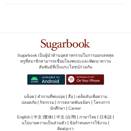
Sugarbook เป็นผู้นำด้านอุตสาหกรรมในการออกเดทสุด
หรูที่สมาชิกสามารถเชื่อมโยงพบปะและพัฒนาความ
สัมพันธ์ที่เป็นประโยชน์ร่วมกัน
บล็อค
|
คำถามที่พบบ่อย
|
สื่อ
|
เคล็ดลับเพื่อความ
ปลอดภัย
|
กิจกรรม
|
การตลาดพันธมิตร
|
โครงการ
นักศึกษา
|
Career
English
|
中文 (繁体)
|
中文 (台灣)
|
ภาษาไทย
|
日本語
|
นโยบายความเป็นส่วนตัว
|
ข้อกำหนดการใช้งาน
|
ติดต่อเรา